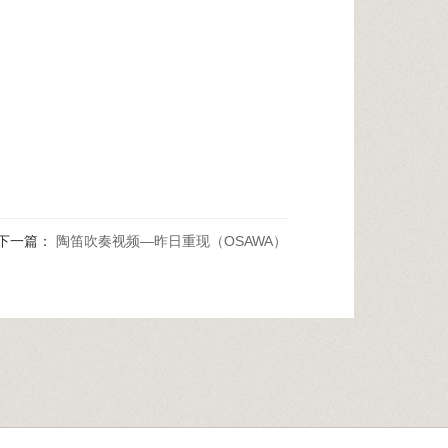
下一篇：
陶笛吹奏视频—昨日重现（OSAWA）