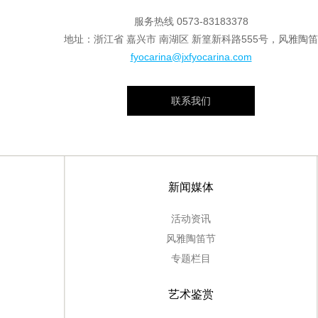
服务热线
0573-83183378
地址：浙江省 嘉兴市 南湖区 新篁新科路555号，风雅陶笛
fyocarina@jxfyocarina.com
联系我们
新闻媒体
活动资讯
风雅陶笛节
专题栏目
艺术鉴赏