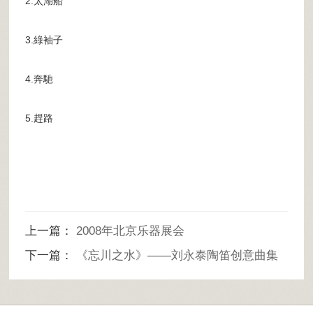
2.太湖船
3.綠袖子
4.奔馳
5.趕路
上一篇：
2008年北京乐器展会
下一篇：
《忘川之水》——刘永泰陶笛创意曲集