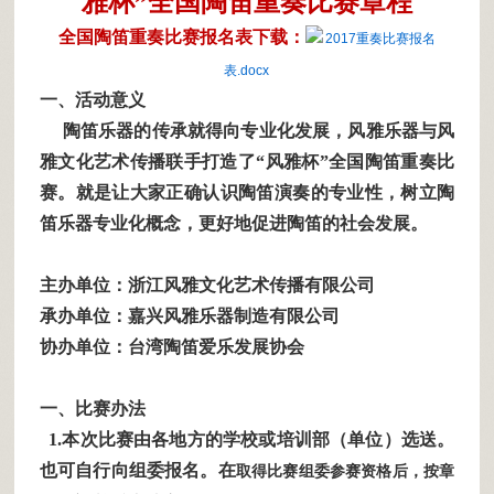
雅杯”全国陶笛重奏比赛章程
全国陶笛重奏比赛报名表下载：
2017重奏比赛报名
表.docx
一、活动意义
陶笛乐器的传承就得向专业化发展，风雅乐器与风
雅文化艺术传播联手打造了
“风雅杯”全国陶笛重奏比
赛。就是让大家正确认识陶笛演奏的专业性，树立陶
笛乐器专业化概念，更好地促进陶笛的社会发展。
主办单位：浙江风雅文化艺术传播有限公司
承办单位：嘉兴风雅乐器制造有限公司
协办单位：台湾陶笛爱乐发展协会
一、
比赛办法
1.本次比赛由各地方的学校或培训部（单位）选送。
也可自行向组委报名。在
取得比赛组委参赛资格后，按章