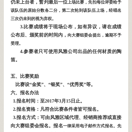
仍未上台者，暂列最后一位
上场比赛，先扣每位评委给予
该队伍的原始分数各二分，第二次轮到该队
伍上场，经唱名
三次仍未到的视为弃权。
3.比赛成绩将于现场公布，如有异议，请在成绩
公布后、颁奖前的时间内，
向大赛组委会提出，逾期不予
受理。
4.参赛者只可使用风雅公司出品的任何材质的陶
笛。
五、
比赛奖励
比赛设
“金奖”、“银奖”、“优秀奖”等。
六、
报名办法
1.报名时间：至2017年3月15日止。
2.报名资格：凡符合比赛条件者皆可报名。
3.报名方式：可由风雅区域代理、经销商推荐或直接
向大赛组委会报名。报名
一律采用电子邮件方式报名。先