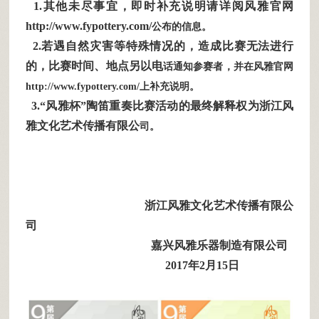
1.其他未尽事宜，即时补充说明请详阅风雅官网
http://www.fypottery.com/
公布的信息。
2.若遇自然灾害等特殊情况的，造成比赛无法进行
的，比赛时间、地点另以电
话通知参赛者，并在风雅官网
http://www.fypottery.com/上补充说明。
3.“风雅杯”陶笛重奏比赛活动的最终解释权为浙江风
雅文化艺术传播有限公
司。
浙江风雅文化艺术传播有限公
司
嘉兴风雅乐器制造有限公司
2017年2月15日