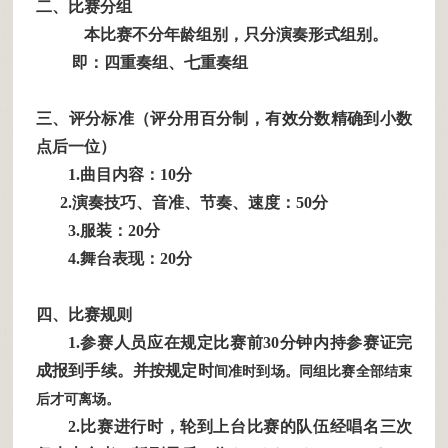
二、
比赛分组
本比赛不分年龄组别，只分演奏形式组别。
即：四重奏组、七重奏组
三、
评分标准（评分用百分制，有效分数精确到小数
点后一位）
1.曲目内容：10分
2.演奏技巧、音准、节奏、速度：50分
3.
服装：
20分
4.
舞台表现：
20分
四、
比赛规则
1.参赛人员应在规定比赛前30分钟内持参赛证完
成报到手续。并按规定时
间准时到场。同组比赛全部结束
后才可离场。
2.比赛进行时，轮到上台比赛的队伍经唱名三次